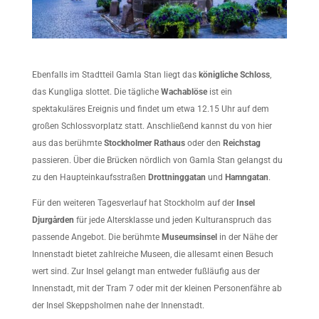
Ebenfalls im Stadtteil Gamla Stan liegt das
königliche Schloss
,
das Kungliga slottet. Die tägliche
Wachablöse
ist ein
spektakuläres Ereignis und findet um etwa 12.15 Uhr auf dem
großen Schlossvorplatz statt. Anschließend kannst du von hier
aus das berühmte
Stockholmer Rathaus
oder den
Reichstag
passieren. Über die Brücken nördlich von Gamla Stan gelangst du
zu den Haupteinkaufsstraßen
Drottninggatan
und
Hamngatan
.
Für den weiteren Tagesverlauf hat Stockholm auf der
Insel
Djurgården
für jede Altersklasse und jeden Kulturanspruch das
passende Angebot. Die berühmte
Museumsinsel
in der Nähe der
Innenstadt bietet zahlreiche Museen, die allesamt einen Besuch
wert sind. Zur Insel gelangt man entweder fußläufig aus der
Innenstadt, mit der Tram 7 oder mit der kleinen Personenfähre ab
der Insel Skeppsholmen nahe der Innenstadt.