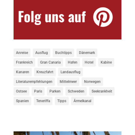
Anreise
Ausflug
Buchtipps
Dänemark
Frankreich
Gran Canaria
Hafen
Hotel
Kabine
Kanaren
Kreuzfahrt
Landausflug
Literaturempfehlungen
Mittelmeer
Norwegen
Ostsee
Paris
Parken
Schweden
Seekrankheit
Spanien
Teneriffa
Tipps
Ärmelkanal