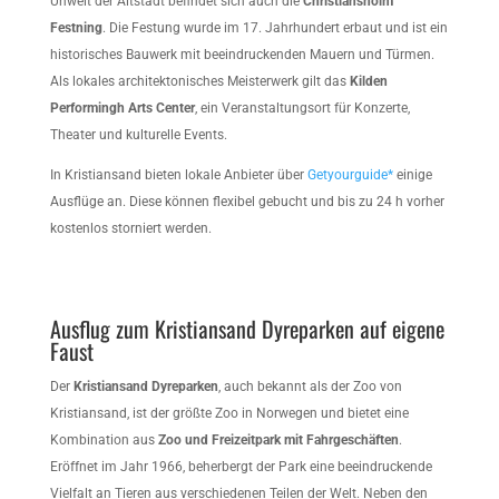
Unweit der Altstadt befindet sich auch die
Christiansholm
Festning
. Die Festung wurde im 17. Jahrhundert erbaut und ist ein
historisches Bauwerk mit beeindruckenden Mauern und Türmen.
Als lokales architektonisches Meisterwerk gilt das
Kilden
Performingh Arts Center
, ein Veranstaltungsort für Konzerte,
Theater und kulturelle Events.
In Kristiansand bieten lokale Anbieter über
Getyourguide*
einige
Ausflüge an. Diese können flexibel gebucht und bis zu 24 h vorher
kostenlos storniert werden.
Ausflug zum Kristiansand Dyreparken auf eigene
Faust
Der
Kristiansand Dyreparken
, auch bekannt als der Zoo von
Kristiansand, ist der größte Zoo in Norwegen und bietet eine
Kombination aus
Zoo und Freizeitpark mit Fahrgeschäften
.
Eröffnet im Jahr 1966, beherbergt der Park eine beeindruckende
Vielfalt an Tieren aus verschiedenen Teilen der Welt. Neben den