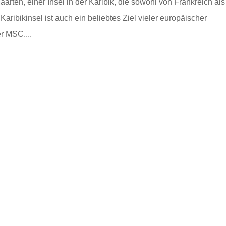
aarten, einer Insel in der Karibik, die sowohl von Frankreich als
aribikinsel ist auch ein beliebtes Ziel vieler europäischer
r MSC....