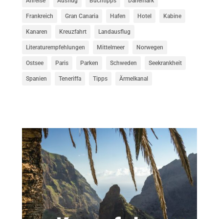
Anreise
Ausflug
Buchtipps
Dänemark
Frankreich
Gran Canaria
Hafen
Hotel
Kabine
Kanaren
Kreuzfahrt
Landausflug
Literaturempfehlungen
Mittelmeer
Norwegen
Ostsee
Paris
Parken
Schweden
Seekrankheit
Spanien
Teneriffa
Tipps
Ärmelkanal